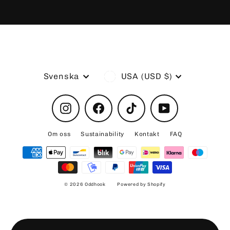
Language
Currency
Svenska
USA (USD $)
Instagram
Facebook
TikTok
YouTube
Om oss
Sustainability
Kontakt
FAQ
© 2026 Oddhook
Powered by Shopify