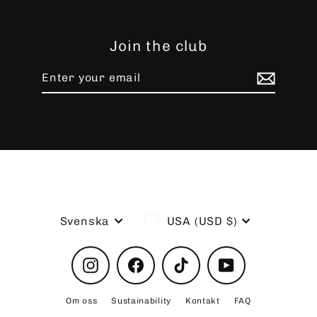
Join the club
Enter
Subscribe
your
email
Language
Currency
Svenska
USA (USD $)
Instagram
Facebook
TikTok
YouTube
Om oss
Sustainability
Kontakt
FAQ