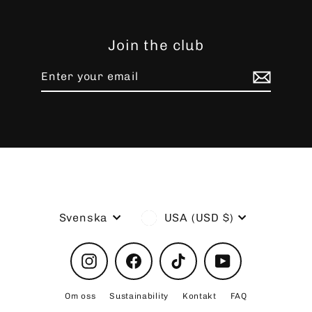
Join the club
Enter
Subscribe
your
email
Language
Currency
Svenska
USA (USD $)
Instagram
Facebook
TikTok
YouTube
Om oss
Sustainability
Kontakt
FAQ