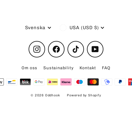
Language
Currency
Svenska
USA (USD $)
Instagram
Facebook
TikTok
YouTube
Om oss
Sustainability
Kontakt
FAQ
© 2026 Oddhook
Powered by Shopify