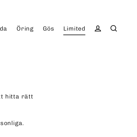
da
Öring
Gös
Limited
Log in
Search
 hitta rätt
rsonliga.