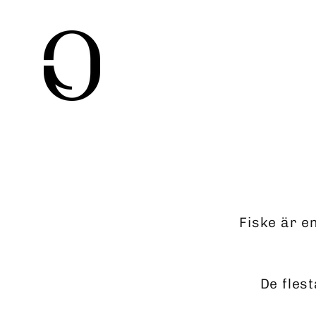
Skip
to
content
Fiske är e
De flest