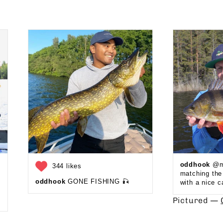
oddhook
@ma
344 likes
matching th
oddhook
GONE FISHING 🎣 ⁠
with a nice c
Pictured —