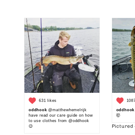
631 likes
1087
oddhook
@matthewhemelrijk
oddhook
have read our care guide on how
🤯⁠
to use clothes from @oddhook
Picture
😉⁠⁠ ⁠⁠